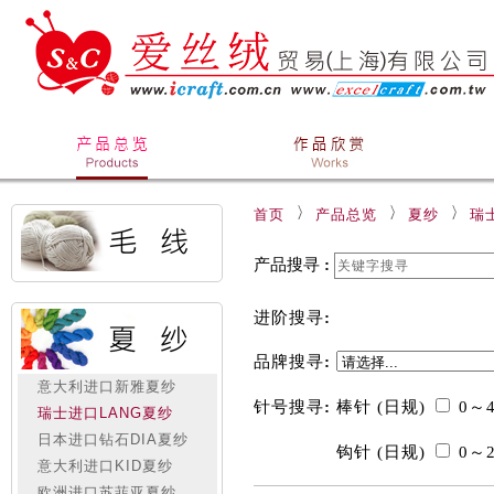
首页
产品总览
夏纱
瑞
产品搜寻
:
进阶搜寻
:
品牌搜寻
:
意大利进口新雅夏纱
针号搜寻
:
棒针 (日规)
0～
瑞士进口LANG夏纱
日本进口钻石DIA夏纱
钩针 (日规)
0～
意大利进口KID夏纱
欧洲进口苏菲亚夏纱