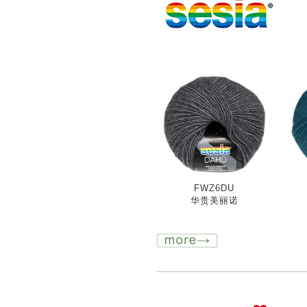
FWZ6DU
华贵美丽诺