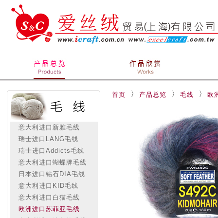
首页
产品总览
毛线
欧
意大利进口新雅毛线
瑞士进口LANG毛线
瑞士进口Addicts毛线
意大利进口蝴蝶牌毛线
日本进口钻石DIA毛线
意大利进口KID毛线
意大利进口白猫毛线
欧洲进口苏菲亚毛线