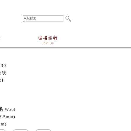
30
细线
BI
 Wool
3.5mm)
mm)