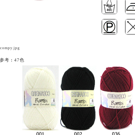
样参考
:
47色