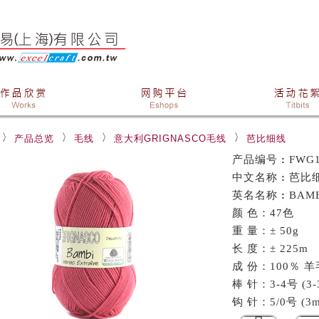
产品总览
毛线
意大利GRIGNASCO毛线
芭比细线
产品编号
:
FWG1
中文名称
:
芭比
英名名称
:
BAM
颜 色：47色
重 量：± 50g
长 度：± 225m
成 份：100％ 羊毛
棒 针：3-4号 (3-
钩 针：5/0号 (3