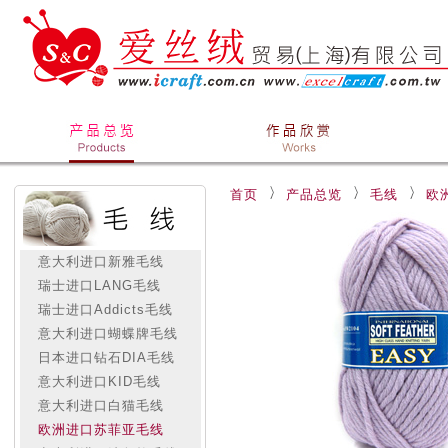
首页
产品总览
毛线
欧
意大利进口新雅毛线
瑞士进口LANG毛线
瑞士进口Addicts毛线
意大利进口蝴蝶牌毛线
日本进口钻石DIA毛线
意大利进口KID毛线
意大利进口白猫毛线
欧洲进口苏菲亚毛线