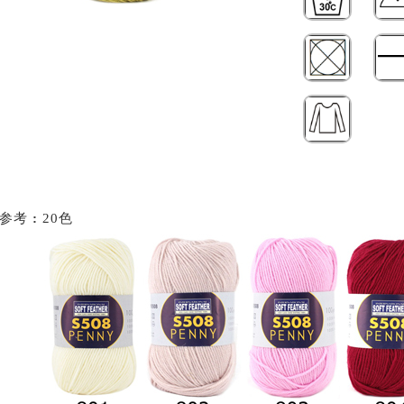
样参考
:
20色