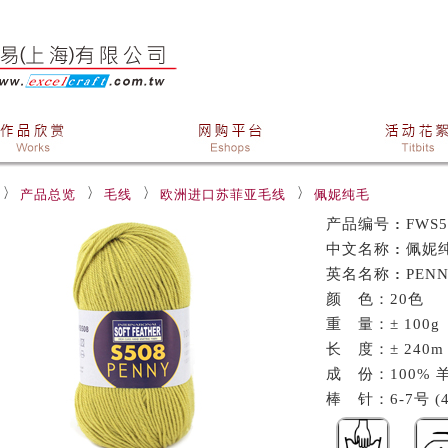
产品总览
毛线
欧洲进口苏菲亚毛线
佩妮纯毛
产品编号
:
FWS5
中文名称
:
佩妮
英名名称
:
PEN
颜 色：20色
重 量：± 100g
长 度：± 240m
成 份：100% 羊
棒 针：6-7号 (4