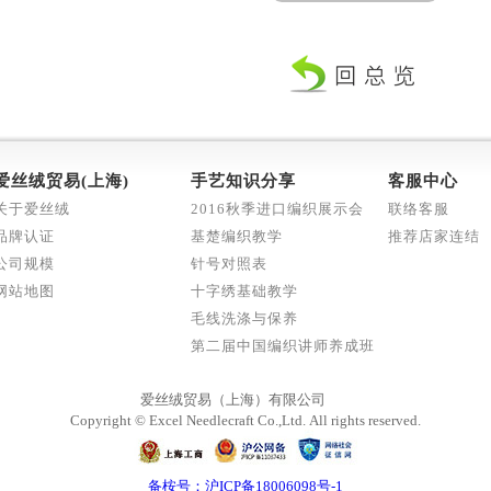
爱丝绒贸易(上海)
手艺知识分享
客服中心
关于爱丝绒
2016秋季进口编织展示会
联络客服
品牌认证
基楚编织教学
推荐店家连结
公司规模
针号对照表
网站地图
十字绣基础教学
毛线洗涤与保养
第二届中国编织讲师养成班
爱丝绒贸易（上海）有限公司
Copyright © Excel Needlecraft Co.,Ltd.
All rights reserved.
备桉号：沪ICP备18006098号-1