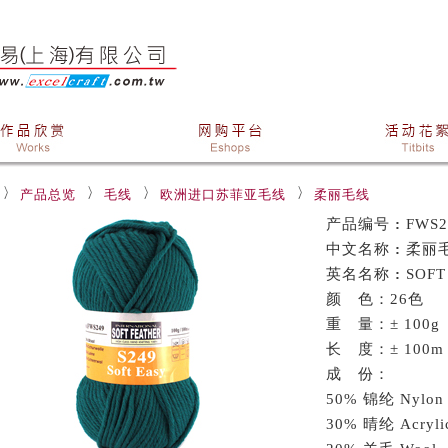
产品总览
毛线
欧洲进口苏菲亚毛线
柔丽毛线
产品编号
:
FWS2
中文名称
:
柔丽
英名名称
:
SOFT
颜 色：26色
重 量：± 100g
长 度：± 100m
成 份：
50% 锦纶 Nylon
30% 晴纶 Acryli