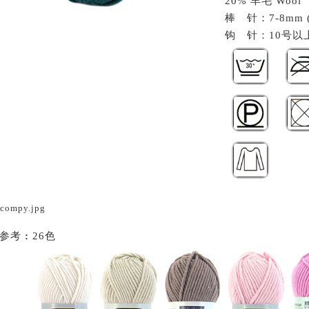
20% 羊毛 Wool
棒 针：7-8mm (
钩 针：10号以上 
样参考
:
26色