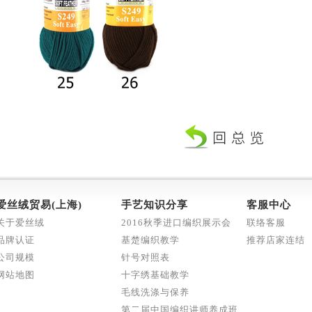
爱丝绒贸易(上海)
手艺知识分享
客服中心
关于爱丝绒
2016秋季进口编织展示会
联络客服
品牌认证
基楚编织教学
推荐店家连结
公司规模
针号对照表
网站地图
十字绣基础教学
毛线洗涤与保养
第二届中国编织讲师养成班