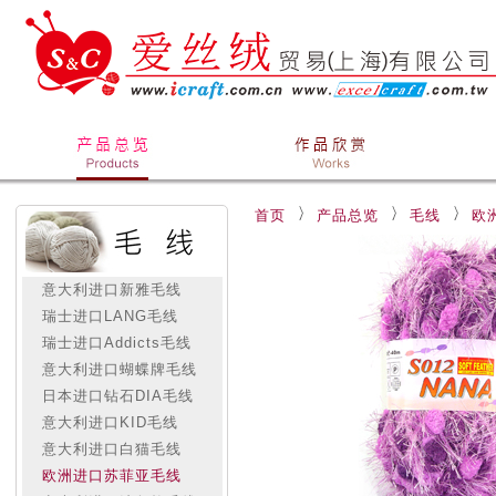
首页
产品总览
毛线
欧
意大利进口新雅毛线
瑞士进口LANG毛线
瑞士进口Addicts毛线
意大利进口蝴蝶牌毛线
日本进口钻石DIA毛线
意大利进口KID毛线
意大利进口白猫毛线
欧洲进口苏菲亚毛线