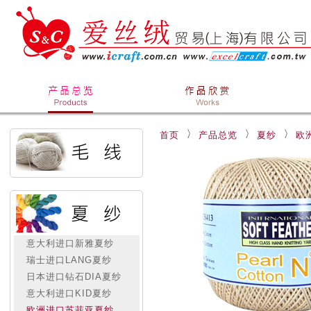
首页
产品总览
夏纱
欧
意大利进口新雅夏纱
瑞士进口LANG夏纱
日本进口钻石DIA夏纱
意大利进口KID夏纱
欧洲进口苏菲亚夏纱