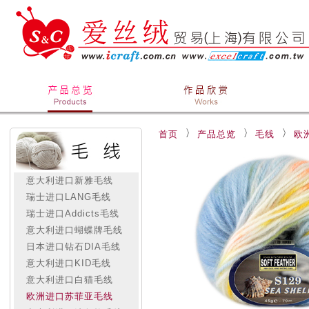
首页
产品总览
毛线
欧
意大利进口新雅毛线
瑞士进口LANG毛线
瑞士进口Addicts毛线
意大利进口蝴蝶牌毛线
日本进口钻石DIA毛线
意大利进口KID毛线
意大利进口白猫毛线
欧洲进口苏菲亚毛线