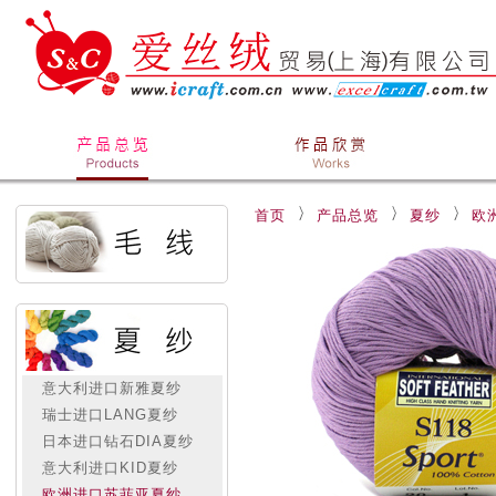
首页
产品总览
夏纱
欧
意大利进口新雅夏纱
瑞士进口LANG夏纱
日本进口钻石DIA夏纱
意大利进口KID夏纱
欧洲进口苏菲亚夏纱