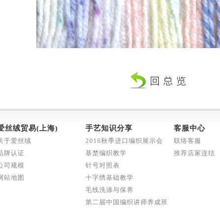
爱丝绒贸易(上海)
手艺知识分享
客服中心
关于爱丝绒
2016秋季进口编织展示会
联络客服
品牌认证
基楚编织教学
推荐店家连结
公司规模
针号对照表
网站地图
十字绣基础教学
毛线洗涤与保养
第二届中国编织讲师养成班