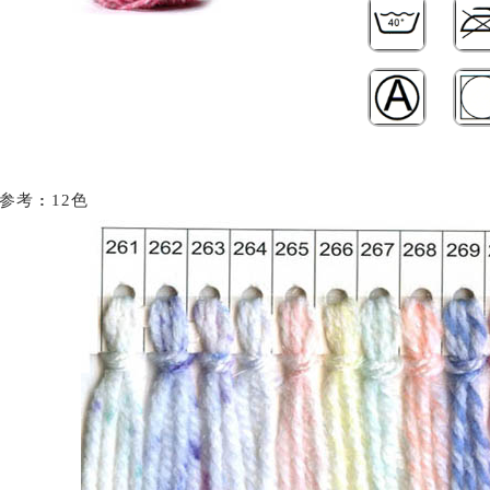
样参考
:
12色