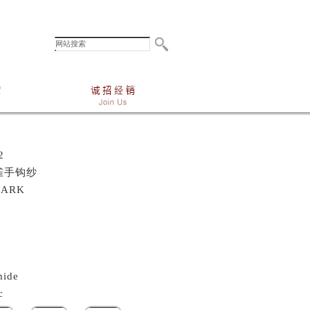
2
雀手钩纱
LARK
ide
c