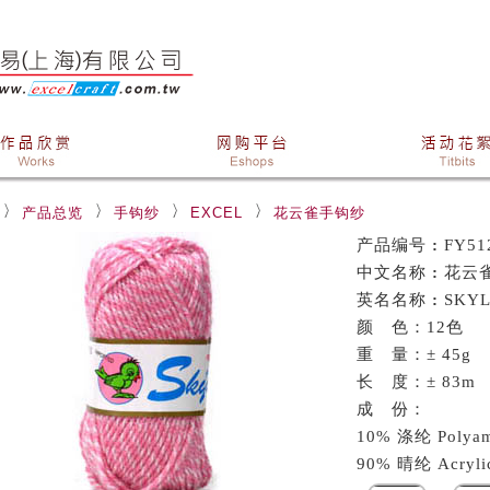
产品总览
手钩纱
EXCEL
花云雀手钩纱
产品编号
:
FY51
中文名称
:
花云
英名名称
:
SKY
颜 色：12色
重 量：± 45g
长 度：± 83m
成 份：
10% 涤纶 Polyam
90% 晴纶 Acryli